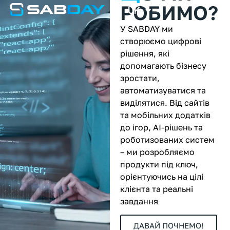
RU
РОБИМО?
UK
PL
У SABDAY ми
створюємо цифрові
рішення, які
допомагають бізнесу
зростати,
автоматизуватися та
виділятися. Від сайтів
та мобільних додатків
до ігор, AI-рішень та
роботизованих систем
– ми розробляємо
продукти під ключ,
орієнтуючись на цілі
клієнта та реальні
завдання
ДАВАЙ ПОЧНЕМО!