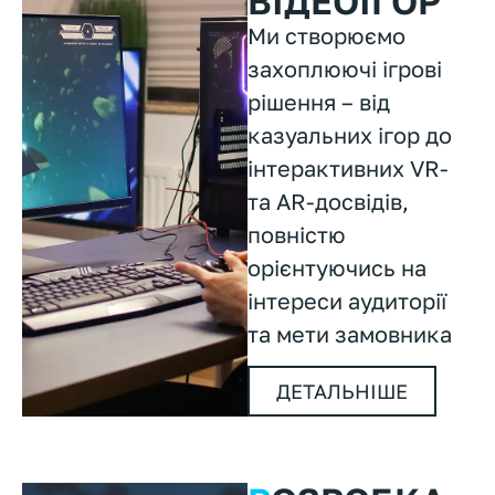
ВІДЕОІГОР
Ми створюємо
захоплюючі ігрові
рішення – від
казуальних ігор до
інтерактивних VR-
та AR-досвідів,
повністю
орієнтуючись на
інтереси аудиторії
та мети замовника
ДЕТАЛЬНІШЕ