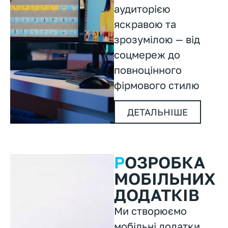
аудиторією
яскравою та
зрозумілою — від
соцмереж до
повноцінного
фірмового стилю
ДЕТАЛЬНІШЕ
Р
ОЗРОБКА
МОБІЛЬНИХ
ДОДАТКІВ
Ми створюємо
мобільні додатки,