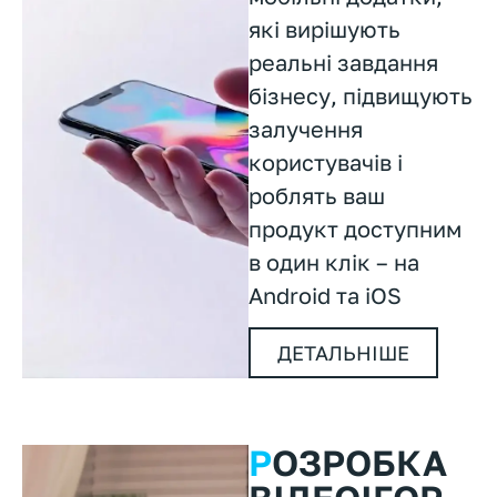
які вирішують
реальні завдання
бізнесу, підвищують
залучення
користувачів і
роблять ваш
продукт доступним
в один клік – на
Android та iOS
ДЕТАЛЬНІШЕ
Р
ОЗРОБКА