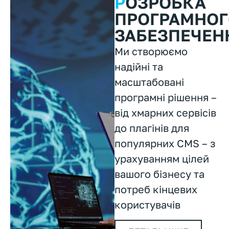
Р
ОЗРОБКА
ПРОГРАМНОГ
ЗАБЕЗПЕЧЕН
Ми створюємо
надійні та
масштабовані
програмні рішення –
від хмарних сервісів
до плагінів для
популярних CMS – з
урахуванням цілей
вашого бізнесу та
потреб кінцевих
користувачів